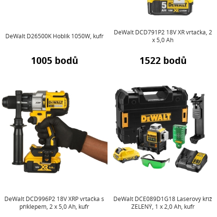
DeWalt DCD791P2 18V XR vrtačka, 2
DeWalt D26500K Hoblík 1050W, kufr
x 5,0 Ah
1005 bodů
1522 bodů
DeWalt DCD996P2 18V XRP vrtačka s
DeWalt DCE089D1G18 Laserový kříž
příklepem, 2 x 5,0 Ah, kufr
ZELENÝ, 1 x 2,0 Ah, kufr