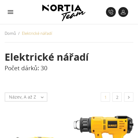
Domů
Elektrické nářadí
Elektrické nářadí
Počet dárků: 30
Název, A až Z


1
2