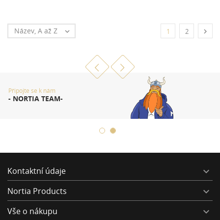
Název, A až Z


1
2
Připojte se k nám
- NORTIA TEAM-
Kontaktní údaje

Nortia Products

Vše o nákupu
