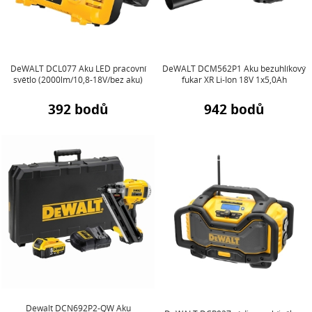
DeWALT DCL077 Aku LED pracovní
DeWALT DCM562P1 Aku bezuhlíkový
světlo (2000lm/10,8-18V/bez aku)
fukar XR Li-Ion 18V 1x5,0Ah
392 bodů
942 bodů
Dewalt DCN692P2-QW Aku