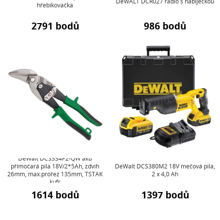
DeWALT DCR027 rádio s nabíječkou
hřebíkovačka
2791 bodů
986 bodů
DeWalt DCS334P2-QW aku
přímočará pila 18V/2*5Ah, zdvih
DeWalt DCS380M2 18V mečová pila,
26mm, max.prořez 135mm, TSTAK
2 x 4,0 Ah
kufr
1614 bodů
1397 bodů