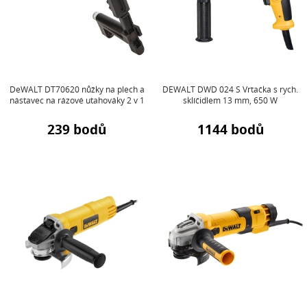
DeWALT DT70620 nůžky na plech a
DEWALT DWD 024 S Vrtačka s rych.
nástavec na rázové utahováky 2 v 1
sklíčidlem 13 mm, 650 W
239 bodů
1144 bodů