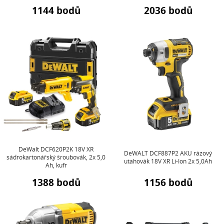
1144 bodů
2036 bodů
DeWalt DCF620P2K 18V XR
DeWALT DCF887P2 AKU rázový
sádrokartonářský šroubovák, 2x 5,0
utahovák 18V XR Li-Ion 2x 5,0Ah
Ah, kufr
1388 bodů
1156 bodů