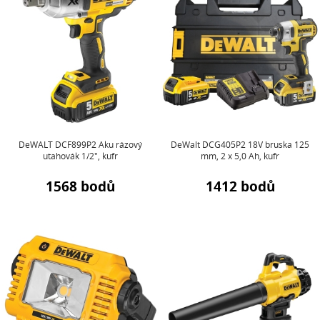
DeWALT DCF899P2 Aku rázový
DeWalt DCG405P2 18V bruska 125
utahovák 1/2", kufr
mm, 2 x 5,0 Ah, kufr
1568 bodů
1412 bodů