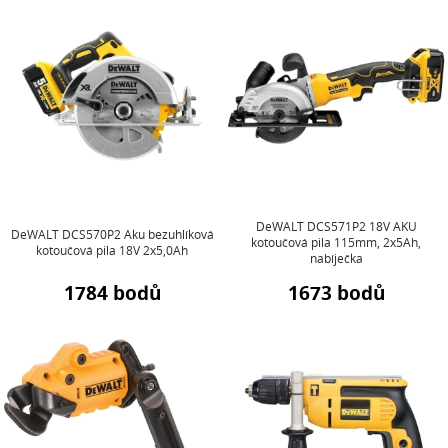
DeWALT DCS571P2 18V AKU
DeWALT DCS570P2 Aku bezuhlíková
kotoučová pila 115mm, 2x5Ah,
kotoučová pila 18V 2x5,0Ah
nabíječka
1784 bodů
1673 bodů