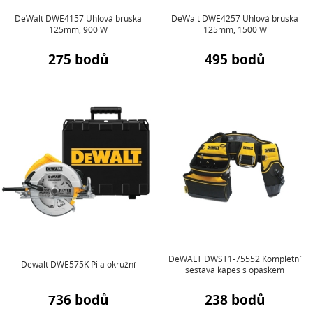
DeWalt DWE4157 Úhlová bruska
DeWalt DWE4257 Úhlová bruska
125mm, 900 W
125mm, 1500 W
275 bodů
495 bodů
DeWALT DWST1-75552 Kompletní
Dewalt DWE575K Pila okružní
sestava kapes s opaskem
736 bodů
238 bodů