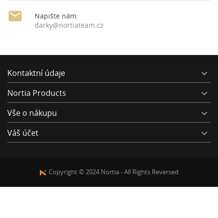

Napište nám:
darky@nortiateam.cz
Kontaktní údaje

Nortia Products

Vše o nákupu

Váš účet

Copyright © 2024 Nortia - All Rights Reversed