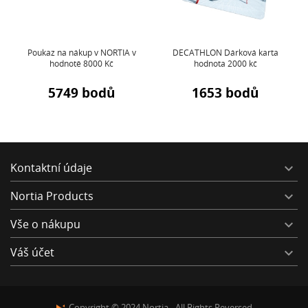
v
Poukaz na nákup v NORTIA v
DECATHLON Dárková karta
hodnotě 8000 Kč
hodnota 2000 kč
5749 bodů
1653 bodů
Kontaktní údaje

Nortia Products

Vše o nákupu

Váš účet

Copyright © 2024 Nortia - All Rights Reversed