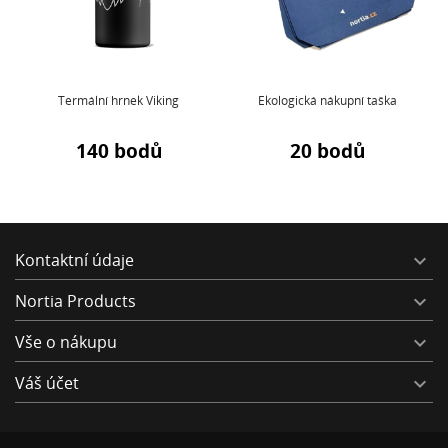
Termální hrnek Viking
Ekologická nákupní taška
140 bodů
20 bodů
Kontaktní údaje

Nortia Products

Vše o nákupu

Váš účet
