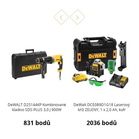
25
DeWALT D25144KP Kombinované
DeWalt DCE089D1G18 Laserový
kladivo SDS-PLUS 3,0 J 900W
kříž ZELENÝ, 1 x 2,0 Ah, kufr
831 bodů
2036 bodů