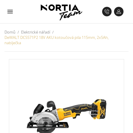
Domů
Elektrické nářadí
DeWALT DCS571P2 18V AKU kotoučová pila 115mm, 2x5Ah,
nabíječka