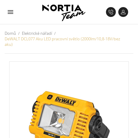
Domů
Elektrické nářadí
DeWALT DCL077 Aku LED pracovní světlo (2000lm/10,8-18V/bez
aku)