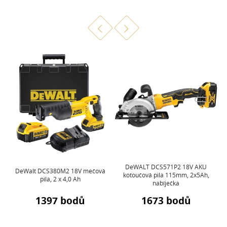
DeWALT DCS571P2 18V AKU
DeWalt DCS380M2 18V mečová
kotoučová pila 115mm, 2x5Ah,
pila, 2 x 4,0 Ah
nabíječka
1397 bodů
1673 bodů