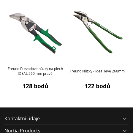
Freund Převodové nůžky na plech
Freund Nůžky - Ideal levé 260mm
IDEAL 260 mm pravé
128 bodů
122 bodů
Kontaktní údaje

Nortia Products
