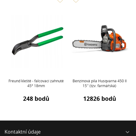
Freund kleště - falcovací zahnuté
Benzínová pila Husqvarna 450 II
45° 18mm
15'' (tzv. farmářská)
248 bodů
12826 bodů
Kontaktní údaje
