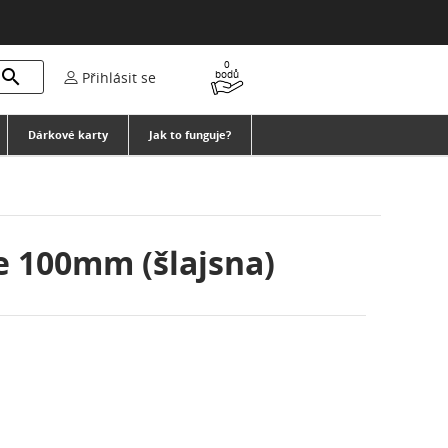
0

bodů
Přihlásit se
Dárkové karty
Jak to funguje?
 100mm (šlajsna)