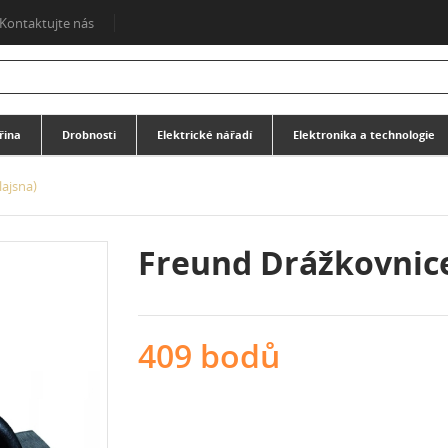
Kontaktujte nás
řina
Drobnosti
Elektrické nářadí
Elektronika a technologie
ajsna)
Freund Drážkovnice
409 bodů