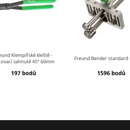
eund Klempířské kleště -
Freund Bender standard 
covací zahnuté 45° 60mm
197 bodů
1596 bodů