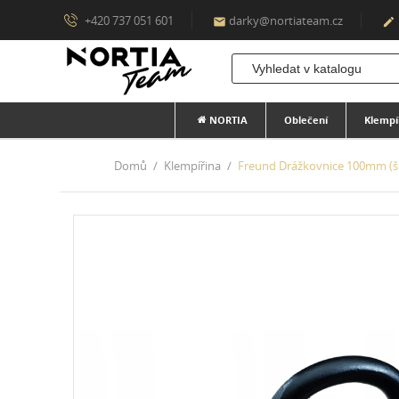
+420 737 051 601
darky@nortiateam.cz


NORTIA
Oblečení
Klempí
Domů
Klempířina
Freund Drážkovnice 100mm (šl