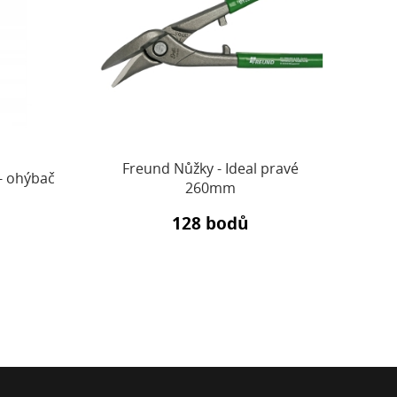
Freund Nůžky - Ideal pravé
F
- ohýbač
260mm
Fa
128 bodů