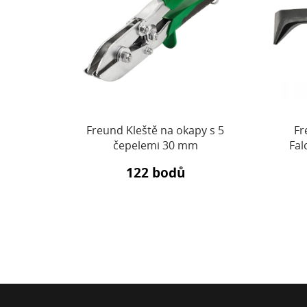
mm/175
Freund Kleště na okapy s 5
Fr
čepelemi 30 mm
Fal
122 bodů